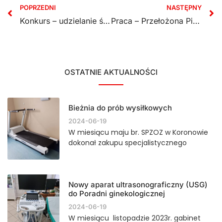
POPRZEDNI
NASTĘPNY
Konkurs – udzielanie świadczeń zdrowotnych przez personel medyczny kierujący pojazdami uprzywilejowanymi
Praca – Przełożona Pielęgniarek i Położnych
OSTATNIE AKTUALNOŚCI
Bieżnia do prób wysiłkowych
2024-06-19
W miesiącu maju br. SPZOZ w Koronowie
dokonał zakupu specjalistycznego
Nowy aparat ultrasonograficzny (USG)
do Poradni ginekologicznej
2024-06-19
W miesiącu listopadzie 2023r. gabinet