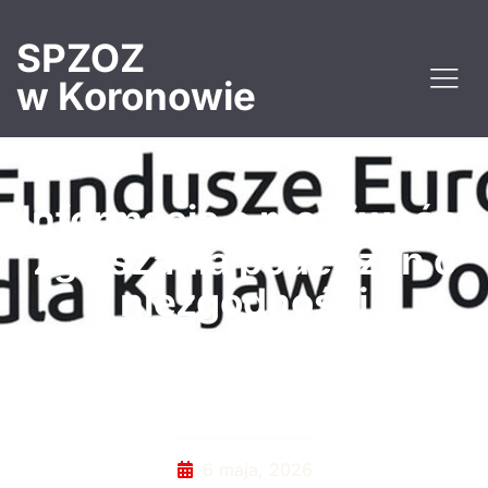
SPZOZ
w Koronowie
Informacja o możliwości
zgłaszania podejrzeń o
niezgodności
realizowanych
projektów
6 maja, 2026