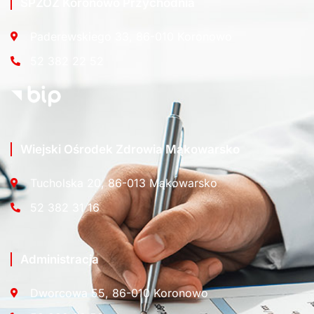
SPZOZ Koronowo Przychodnia
Paderewskiego 33, 86-010 Koronowo
52 382 22 52
Wiejski Ośrodek Zdrowia Mąkowarsko
Tucholska 20, 86-013 Mąkowarsko
52 382 31 16
Administracja
Dworcowa 55, 86-010 Koronowo