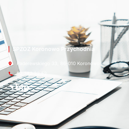
SPZOZ Koronowo Przychodnia
Paderewskiego 33, 86-010 Koronowo
52 382 22 52