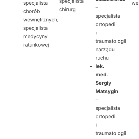
specjalista
specjalista
we
–
chirurg
chorób
specjalista
wewnętrznych,
ortopedii
specjalista
i
medycyny
traumatologii
ratunkowej
narządu
ruchu
lek.
med.
Sergiy
Matsygin
–
specjalista
ortopedii
i
traumatologii