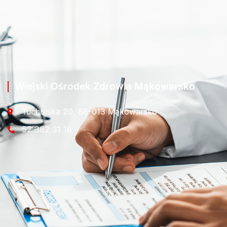
Wiejski Ośrodek Zdrowia Mąkowarsko
Tucholska 20, 86-013 Mąkowarsko
52 382 31 16