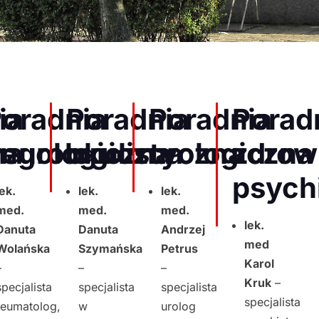
ia
oradnia
Poradnia
Poradnia
Porad
na
yngologiczna
eurologiczna
okulistyczna
urologiczna
zdrow
psych
lek.
lek.
lek.
med.
med.
med.
lek.
Danuta
Danuta
Andrzej
med
Wolańska
Szymańska
Petrus
Karol
–
–
–
Kruk
–
specjalista
specjalista
specjalista
specjalista
reumatolog,
w
urolog