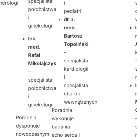
specjalista
nerologii
i
położnictwa
pediatrii
i
dr n.
ginekologii
med.
Bartosz
lek.
Topoliński
med.
–
Rafał
specjalista
Mikołajczyk
kardiologii
–
i
specjalista
specjalista
położnictwa
chorób
i
wewnętrznych
ginekologii
Poradnia
Poradnia
wykonuje
dysponuje
badania
nowoczesnym
echo serca i