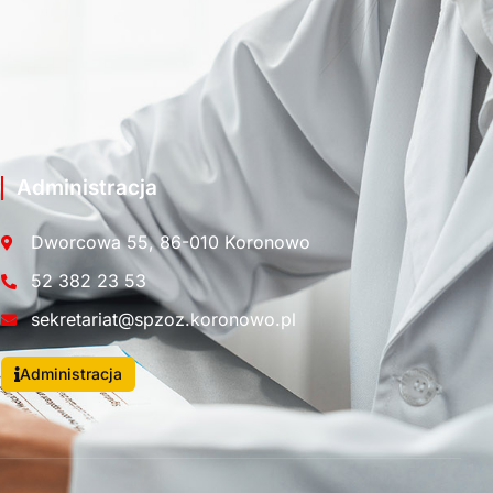
Administracja
Dworcowa 55, 86-010 Koronowo
52 382 23 53
sekretariat@spzoz.koronowo.pl
Administracja