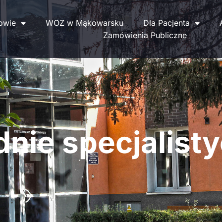
owie
WOZ w Mąkowarsku
Dla Pacjenta
Zamówienia Publiczne
dnie specjalist