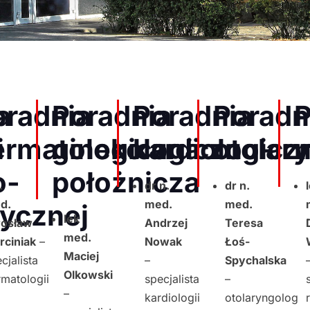
a
oradnia
Poradnia
Poradnia
Poradn
P
i
ermatologiczna
ginekologiczno-
kardiologicz
otolar
n
o-
położnicza
.
dr n.
dr n.
d.
med.
med.
ycznej
lek
rosław
Andrzej
Teresa
med.
rciniak
–
Nowak
Łoś-
Maciej
cjalista
–
Spychalska
Olkowski
matologii
specjalista
–
–
kardiologii
otolaryngolog