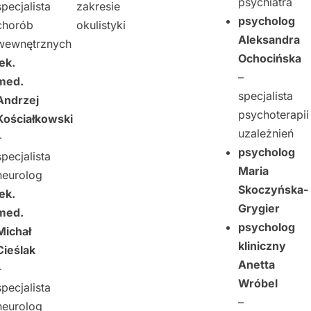
psychiatra
specjalista
zakresie
psycholog
chorób
okulistyki
Aleksandra
wewnętrznych
Ochocińska
lek.
–
med.
specjalista
Andrzej
psychoterapii
Kościałkowski
uzależnień
–
psycholog
specjalista
Maria
neurolog
Skoczyńska-
lek.
Grygier
med.
psycholog
Michał
kliniczny
Cieślak
Anetta
–
Wróbel
specjalista
–
neurolog