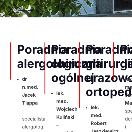
Poradnia
Poradnia
Poradni
P
alergologiczna
chirurgii
chirurgi
d
ogólnej
urazow
dr
lek
n.med.
me
ortoped
lek.
Jacek
Ja
med.
Tlappa
Ma
lek.
Wojciech
–
spe
med.
Kuliński
specjalista
der
Robert
–
alergolog,
i
Jaszkiewicz