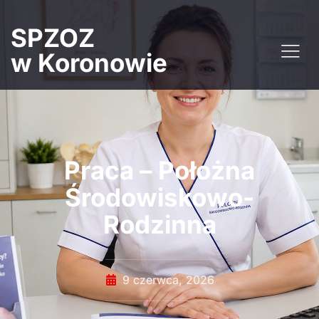
SPZOZ
w Koronowie
Praca – Położna
Środowiskowo-
Rodzinna
9 czerwca, 2026