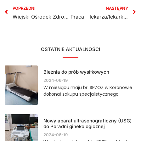
POPRZEDNI
NASTĘPNY
Wiejski Ośrodek Zdrowia w Mąkowarsku ponownie dostępny
Praca – lekarza/lekarkę radiologa
OSTATNIE AKTUALNOŚCI
Bieżnia do prób wysiłkowych
2024-06-19
W miesiącu maju br. SPZOZ w Koronowie
dokonał zakupu specjalistycznego
Nowy aparat ultrasonograficzny (USG)
do Poradni ginekologicznej
2024-06-19