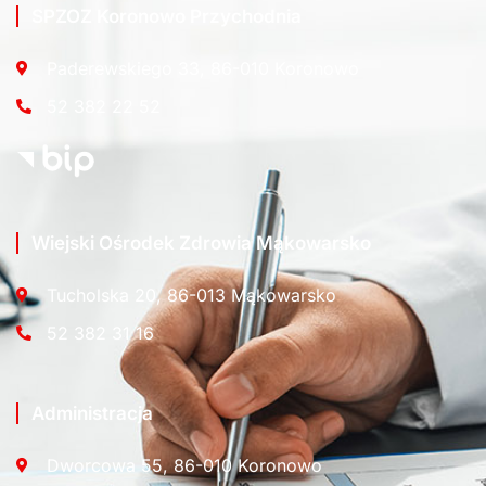
SPZOZ Koronowo Przychodnia
Paderewskiego 33, 86-010 Koronowo
52 382 22 52
Wiejski Ośrodek Zdrowia Mąkowarsko
Tucholska 20, 86-013 Mąkowarsko
52 382 31 16
Administracja
Dworcowa 55, 86-010 Koronowo